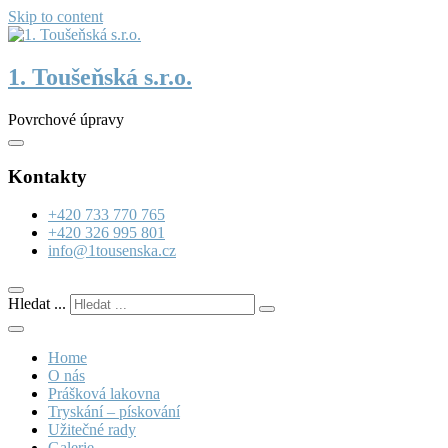
Skip to content
1. Toušeňská s.r.o.
Povrchové úpravy
Kontakty
+420 733 770 765
+420 326 995 801
info@1tousenska.cz
Hledat ...
Home
O nás
Prášková lakovna
Tryskání – pískování
Užitečné rady
Galerie