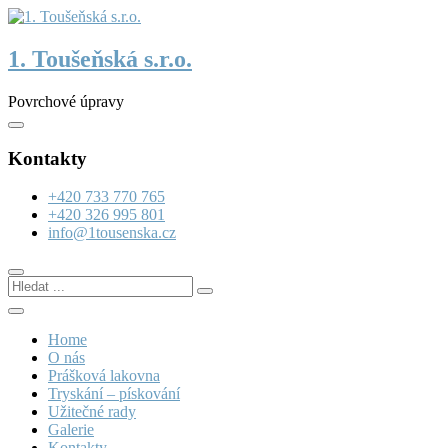
Skip
to
content
1. Toušeňská s.r.o.
Povrchové úpravy
Kontakty
+420 733 770 765
+420 326 995 801
info@1tousenska.cz
Hledat
...
Home
O nás
Prášková lakovna
Tryskání – pískování
Užitečné rady
Galerie
Kontakty