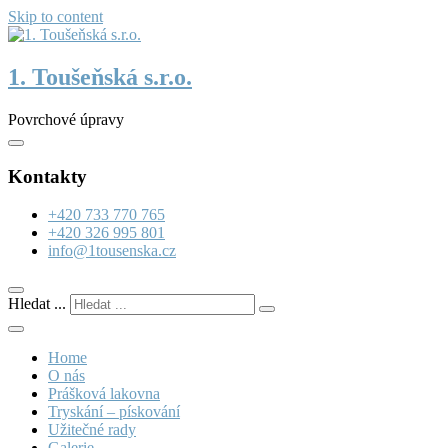
Skip to content
1. Toušeňská s.r.o.
Povrchové úpravy
Kontakty
+420 733 770 765
+420 326 995 801
info@1tousenska.cz
Hledat ...
Home
O nás
Prášková lakovna
Tryskání – pískování
Užitečné rady
Galerie