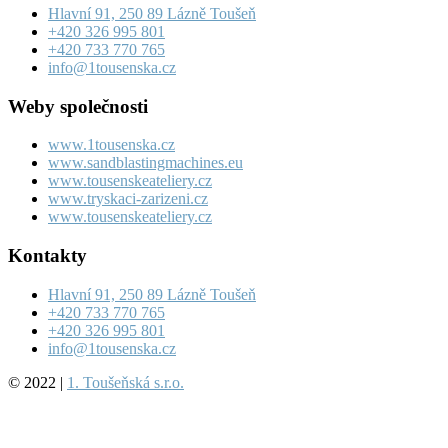
Hlavní 91, 250 89 Lázně Toušeň
+420 326 995 801
+420 733 770 765
info@1tousenska.cz
Weby společnosti
www.1tousenska.cz
www.sandblastingmachines.eu
www.tousenskeateliery.cz
www.tryskaci-zarizeni.cz
www.tousenskeateliery.cz
Kontakty
Hlavní 91, 250 89 Lázně Toušeň
+420 733 770 765
+420 326 995 801
info@1tousenska.cz
© 2022 |
1. Toušeňská s.r.o.